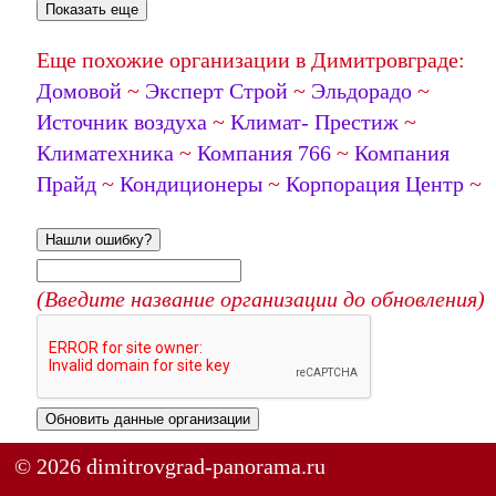
Показать еще
Еще похожие организации в Димитровграде:
Домовой
~
Эксперт Строй
~
Эльдорадо
~
Источник воздуха
~
Климат- Престиж
~
Климатехника
~
Компания 766
~
Компания
Прайд
~
Кондиционеры
~
Корпорация Центр
~
Нашли ошибку?
(Введите название организации до обновления)
Обновить данные организации
© 2026 dimitrovgrad-panorama.ru