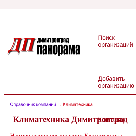
Поиск
организаций
Добавить
организацию
Справочник компаний
→ Климатехника
Климатехника Димитровград
Контакты
Наименование организации Климатехника