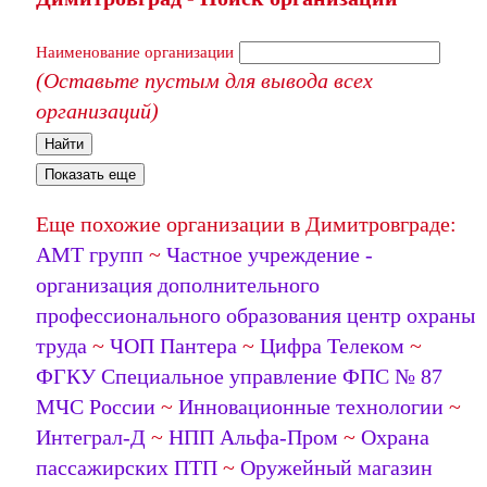
Наименование организации
(Оставьте пустым для вывода всех
организаций)
Найти
Показать еще
Еще похожие организации в Димитровграде:
АМТ групп
~
Частное учреждение -
организация дополнительного
профессионального образования центр охраны
труда
~
ЧОП Пантера
~
Цифра Телеком
~
ФГКУ Специальное управление ФПС № 87
МЧС России
~
Инновационные технологии
~
Интеграл-Д
~
НПП Альфа-Пром
~
Охрана
пассажирских ПТП
~
Оружейный магазин