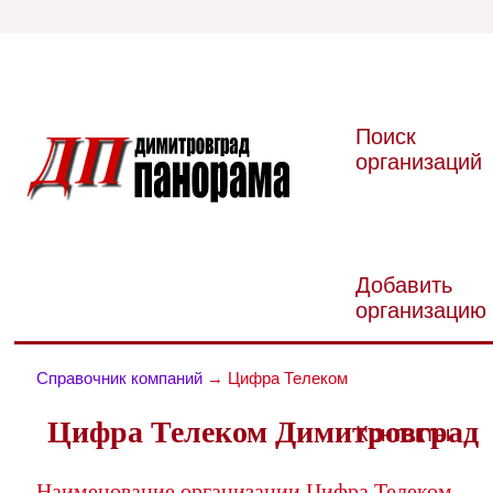
Поиск
организаций
Добавить
организацию
Справочник компаний
→ Цифра Телеком
Цифра Телеком Димитровград
Контакты
Наименование организации Цифра Телеком