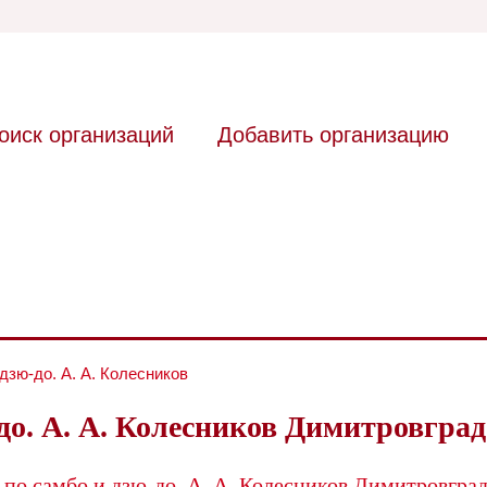
оиск организаций
Добавить организацию
дзю-до. А. А. Колесников
-до. А. А. Колесников Димитровград
по самбо и дзю-до. А. А. Колесников Димитровгра