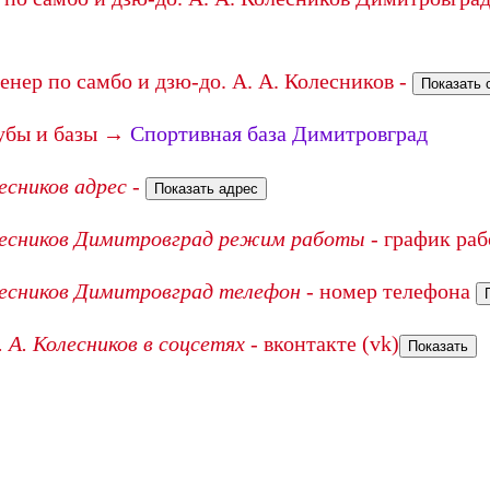
нер по самбо и дзю-до. А. А. Колесников -
Показать 
убы и базы →
Спортивная база Димитровград
лесников адрес
-
Показать адрес
Колесников Димитровград режим работы
- график ра
олесников Димитровград телефон
- номер телефона
 А. Колесников в соцсетях
- вконтакте (vk)
Показать