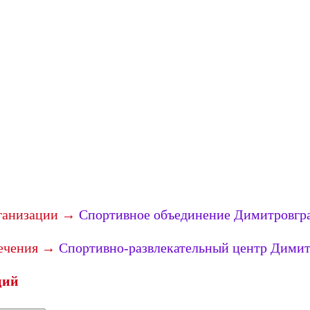
рганизации →
Спортивное объединение Димитровгр
лечения →
Спортивно-развлекательный центр Димит
ций