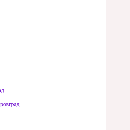
ад
ровград